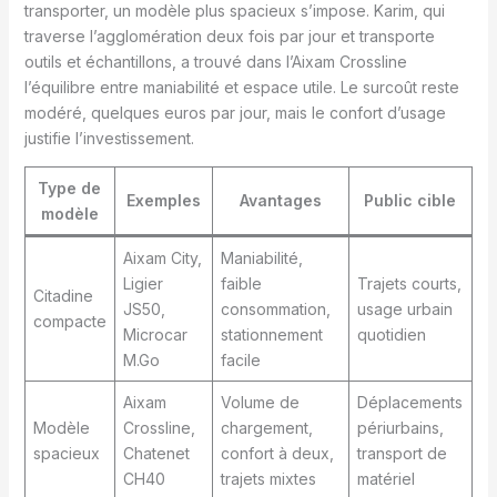
transporter, un modèle plus spacieux s’impose. Karim, qui
traverse l’agglomération deux fois par jour et transporte
outils et échantillons, a trouvé dans l’Aixam Crossline
l’équilibre entre maniabilité et espace utile. Le surcoût reste
modéré, quelques euros par jour, mais le confort d’usage
justifie l’investissement.
Type de
Exemples
Avantages
Public cible
modèle
Aixam City,
Maniabilité,
Ligier
faible
Trajets courts,
Citadine
JS50,
consommation,
usage urbain
compacte
Microcar
stationnement
quotidien
M.Go
facile
Aixam
Volume de
Déplacements
Modèle
Crossline,
chargement,
périurbains,
spacieux
Chatenet
confort à deux,
transport de
CH40
trajets mixtes
matériel