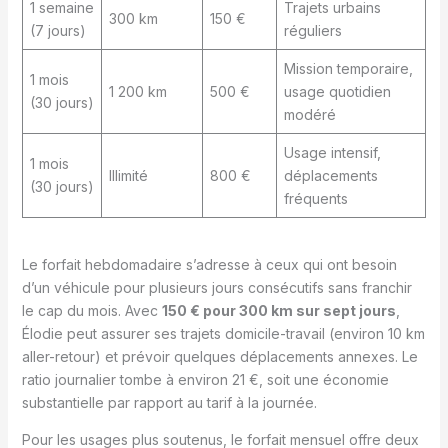
1 semaine
Trajets urbains
300 km
150 €
(7 jours)
réguliers
Mission temporaire,
1 mois
1 200 km
500 €
usage quotidien
(30 jours)
modéré
Usage intensif,
1 mois
Illimité
800 €
déplacements
(30 jours)
fréquents
Le forfait hebdomadaire s’adresse à ceux qui ont besoin
d’un véhicule pour plusieurs jours consécutifs sans franchir
le cap du mois. Avec
150 € pour 300 km sur sept jours
,
Élodie peut assurer ses trajets domicile-travail (environ 10 km
aller-retour) et prévoir quelques déplacements annexes. Le
ratio journalier tombe à environ 21 €, soit une économie
substantielle par rapport au tarif à la journée.
Pour les usages plus soutenus, le forfait mensuel offre deux