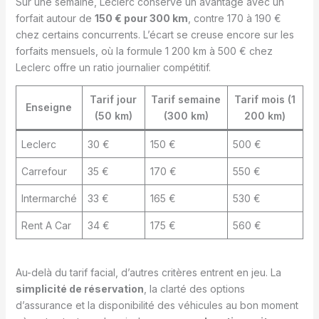
Sur une semaine, Leclerc conserve un avantage avec un
forfait autour de
150 € pour 300 km
, contre 170 à 190 €
chez certains concurrents. L’écart se creuse encore sur les
forfaits mensuels, où la formule 1 200 km à 500 € chez
Leclerc offre un ratio journalier compétitif.
Tarif jour
Tarif semaine
Tarif mois (1
Enseigne
(50 km)
(300 km)
200 km)
Leclerc
30 €
150 €
500 €
Carrefour
35 €
170 €
550 €
Intermarché
33 €
165 €
530 €
Rent A Car
34 €
175 €
560 €
Au-delà du tarif facial, d’autres critères entrent en jeu. La
simplicité de réservation
, la clarté des options
d’assurance et la disponibilité des véhicules au bon moment