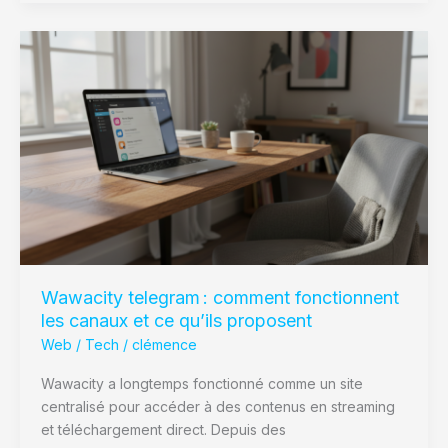
Wawacity
telegram :
comment
fonctionnent
les
canaux
et
ce
qu’ils
proposent
Wawacity telegram : comment fonctionnent
les canaux et ce qu’ils proposent
Web / Tech
/
clémence
Wawacity a longtemps fonctionné comme un site
centralisé pour accéder à des contenus en streaming
et téléchargement direct. Depuis des