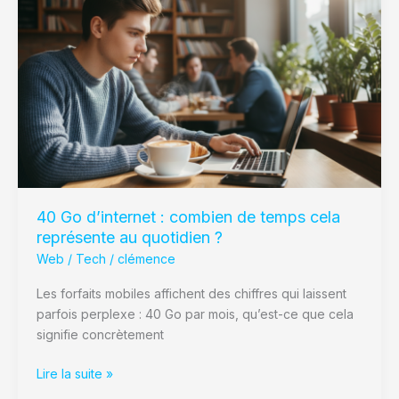
Go
d’internet
:
combien
de
temps
cela
représente
au
quotidien
?
40 Go d’internet : combien de temps cela
représente au quotidien ?
Web / Tech
/
clémence
Les forfaits mobiles affichent des chiffres qui laissent
parfois perplexe : 40 Go par mois, qu’est-ce que cela
signifie concrètement
Lire la suite »