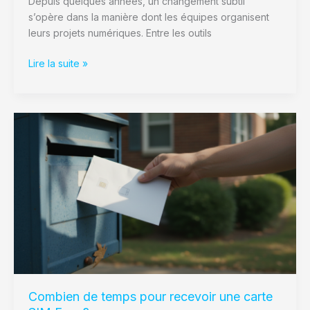
Depuis quelques années, un changement subtil
s’opère dans la manière dont les équipes organisent
leurs projets numériques. Entre les outils
Lire la suite »
Combien
de
temps
pour
recevoir
une
carte
SIM
Free
?
Combien de temps pour recevoir une carte