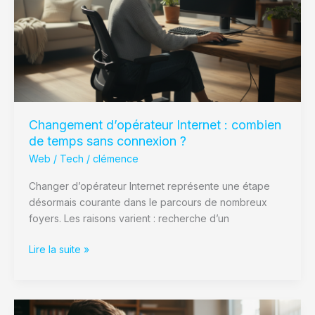
combien
de
temps
sans
connexion
?
Changement d’opérateur Internet : combien
de temps sans connexion ?
Web / Tech
/
clémence
Changer d’opérateur Internet représente une étape
désormais courante dans le parcours de nombreux
foyers. Les raisons varient : recherche d’un
Lire la suite »
40