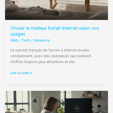
usages
Choisir le meilleur forfait Internet selon vos
usages
Web / Tech
/
clémence
Le marché français de l’accès à internet évolue
constamment, avec des opérateurs qui rivalisent
d’offres toujours plus attractives et des
Lire la suite »
Changement
d’opérateur
Internet
: