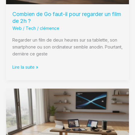
2h
?
Combien de Go faut-il pour regarder un film
de 2h ?
Web / Tech
/
clémence
Regarder un film de deux heures sur sa tablette, son
smartphone ou son ordinateur semble anodin. Pourtant,
derrière ce geste
Lire la suite »
Choisir
le
meilleur
forfait
Internet
selon
vos