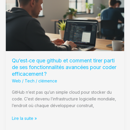
et
comment
tirer
parti
de
ses
fonctionnalités
avancées
pour
Qu’est‑ce que github et comment tirer parti
coder
de ses fonctionnalités avancées pour coder
efficacement ?
efficacement ?
Web / Tech
/
clémence
GitHub n’est pas qu’un simple cloud pour stocker du
code. C’est devenu l’infrastructure logicielle mondiale,
l’endroit où chaque développeur construit,
Lire la suite »