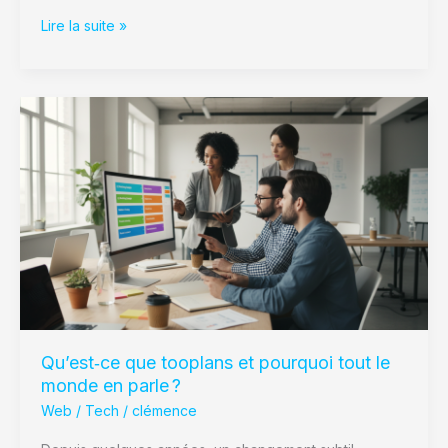
Lire la suite »
Qu’est‑ce
que
tooplans
et
pourquoi
tout
le
monde
en
parle ?
Qu’est‑ce que tooplans et pourquoi tout le
monde en parle ?
Web / Tech
/
clémence