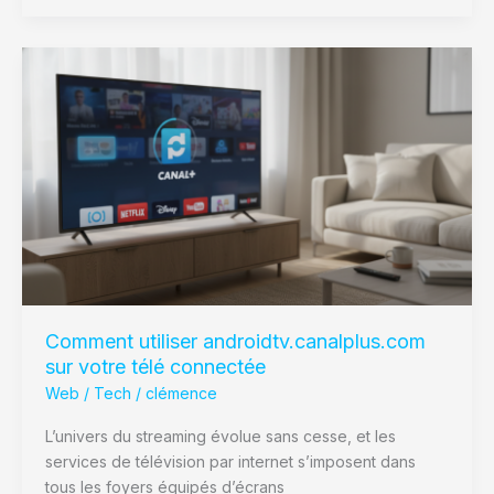
Comment
utiliser
androidtv.canalplus.com
sur
votre
télé
connectée
Comment utiliser androidtv.canalplus.com
sur votre télé connectée
Web / Tech
/
clémence
L’univers du streaming évolue sans cesse, et les
services de télévision par internet s’imposent dans
tous les foyers équipés d’écrans