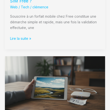
SIM Free ?
Web / Tech
/
clémence
Souscrire à un forfait mobile chez Free constitue une
démarche simple et rapide, mais une fois la validation
effectuée, une
Lire la suite »
Combien
de
Go
faut-
il
pour
regarder
un
film
de