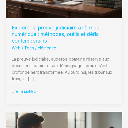
numérique
:
méthodes,
outils
et
Explorer la preuve judiciaire à l’ère du
défis
numérique : méthodes, outils et défis
contemporains
contemporains
Web / Tech
/
clémence
La preuve judiciaire, autrefois domaine réservé aux
documents papier et aux témoignages oraux, s’est
profondément transformée. Aujourd’hui, les tribunaux
français […]
Lire la suite »
Qu’est‑ce
que
github