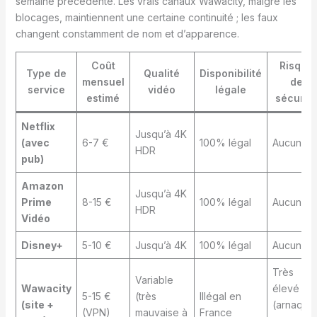
semaine précédente. Les vrais canaux Wawacity, malgré les
blocages, maintiennent une certaine continuité ; les faux
changent constamment de nom et d’apparence.
Coût
Risque
Type de
Qualité
Disponibilité
mensuel
de
service
vidéo
légale
estimé
sécurit
Netflix
Jusqu’à 4K
(avec
6-7 €
100% légal
Aucun
HDR
pub)
Amazon
Jusqu’à 4K
Prime
8-15 €
100% légal
Aucun
HDR
Vidéo
Disney+
5-10 €
Jusqu’à 4K
100% légal
Aucun
Très
Variable
Wawacity
élevé
5-15 €
(très
Illégal en
(site +
(arnaque
(VPN)
mauvaise à
France