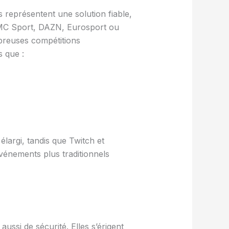
s représentent une solution fiable,
 RMC Sport, DAZN, Eurosport ou
breuses compétitions
s que :
largi, tandis que Twitch et
vénements plus traditionnels
ussi de sécurité. Elles s’érigent