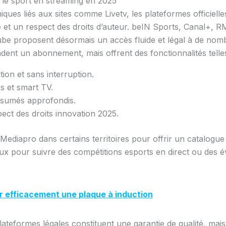
e le sport en streaming en 2025
iques liés aux sites comme Livetv, les plateformes officielle
le et un respect des droits d’auteur. beIN Sports, Canal+,
ube proposent désormais un accès fluide et légal à de nom
dent un abonnement, mais offrent des fonctionnalités telle
ion et sans interruption.
s et smart TV.
ésumés approfondis.
ect des droits innovation 2025.
iapro dans certains territoires pour offrir un catalogue é
 pour suivre des compétitions esports en direct ou des é
efficacement une plaque à induction
ateformes légales constituent une garantie de qualité, mais a