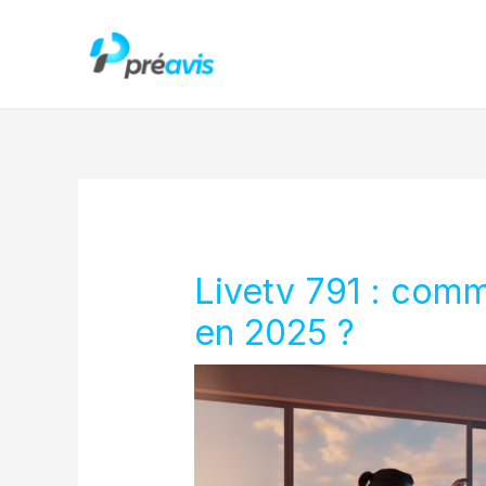
Aller
au
contenu
Livetv 791 : comm
en 2025 ?