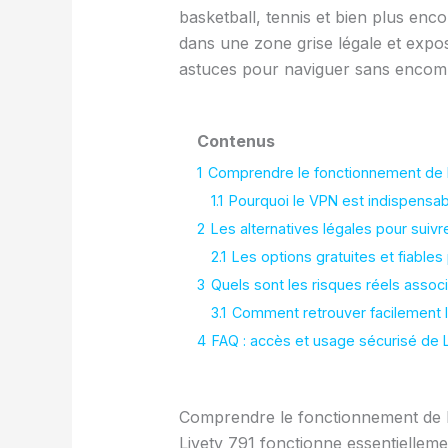
basketball, tennis et bien plus encor
dans une zone grise légale et expos
astuces pour naviguer sans encombr
Contenus
1
Comprendre le fonctionnement de Li
1.1
Pourquoi le VPN est indispensab
2
Les alternatives légales pour suiv
2.1
Les options gratuites et fiable
3
Quels sont les risques réels assoc
3.1
Comment retrouver facilement l
4
FAQ : accès et usage sécurisé de 
Comprendre le fonctionnement de Li
Livetv 791 fonctionne essentielleme