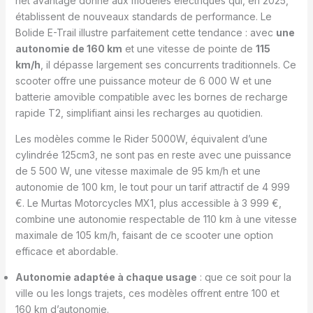
net avantage donné aux modèles électriques qui, en 2025,
établissent de nouveaux standards de performance. Le
Bolide E-Trail illustre parfaitement cette tendance : avec
une
autonomie de 160 km
et une vitesse de pointe de
115
km/h
, il dépasse largement ses concurrents traditionnels. Ce
scooter offre une puissance moteur de 6 000 W et une
batterie amovible compatible avec les bornes de recharge
rapide T2, simplifiant ainsi les recharges au quotidien.
Les modèles comme le Rider 5000W, équivalent d’une
cylindrée 125cm3, ne sont pas en reste avec une puissance
de 5 500 W, une vitesse maximale de 95 km/h et une
autonomie de 100 km, le tout pour un tarif attractif de 4 999
€. Le Murtas Motorcycles MX1, plus accessible à 3 999 €,
combine une autonomie respectable de 110 km à une vitesse
maximale de 105 km/h, faisant de ce scooter une option
efficace et abordable.
Autonomie adaptée à chaque usage
: que ce soit pour la
ville ou les longs trajets, ces modèles offrent entre 100 et
160 km d’autonomie.