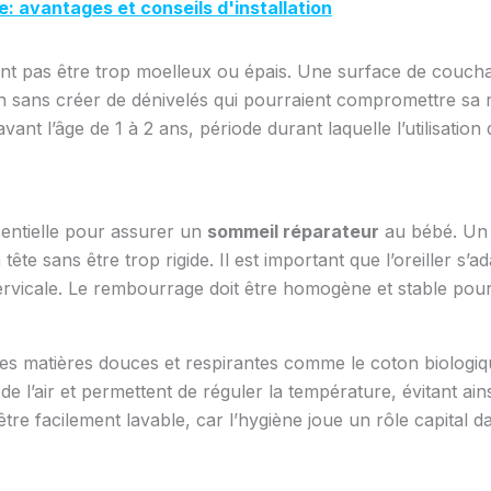
e: avantages et conseils d'installation
ent pas être trop moelleux ou épais. Une surface de coucha
n sans créer de dénivelés qui pourraient compromettre sa re
 avant l’âge de 1 à 2 ans, période durant laquelle l’utilisatio
entielle pour assurer un
sommeil réparateur
au bébé. Un b
tête sans être trop rigide. Il est important que l’oreiller s’a
cervicale. Le rembourrage doit être homogène et stable pour
des matières douces et respirantes comme le coton biologiqu
de l’air et permettent de réguler la température, évitant ain
être facilement lavable, car l’hygiène joue un rôle capital d