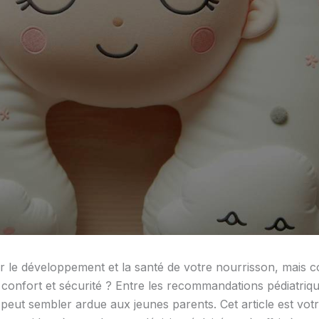
ur le développement et la santé de votre nourrisson, mais 
s confort et sécurité ? Entre les recommandations pédiatriqu
 peut sembler ardue aux jeunes parents. Cet article est vo