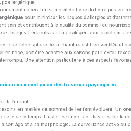
ypoallergénique
nvironnement général du sommeil du bébé doit être pris en co
lergénique
pour minimiser les risques d’allergies et d’asthm
nt sain et contribuent à la qualité du sommeil du nourriss
ant aux lavages fréquents sont à privilégier pour maintenir u
surer que l’atmosphère de la chambre est bien ventilée et 
reiller bébé, doit être adaptée aux saisons pour éviter l’exc
nterrompu. Une attention particulière à ces aspects favorise
rieur: comment poser des traverses paysagères
t de l’enfant
 besoins en matière de sommeil de l’enfant évoluent. Un
ore
rié avec le temps. Il est donc important de surveiller le d
erie à son âge et à sa morphologie. La surveillance active du p