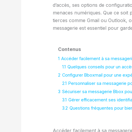
d’accès, ses options de configurat
menaces numériques. Que ce soit po
tierces comme Gmail ou Outlook, ou
messagerie est essentiel pour gard
Contenus
1
Accéder facilement à sa messageri
1.1
Quelques conseils pour un accè
2
Configurer Bboxmail pour une exp
2.1
Personnaliser sa messagerie po
3
Sécuriser sa messagerie Bbox pou
3.1
Gérer efficacement ses identif
3.2
Questions fréquentes pour bien
Accéder facilement à sa messageri