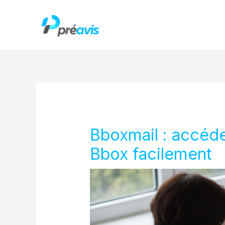
Aller
au
contenu
Bboxmail : accéde
Bbox facilement