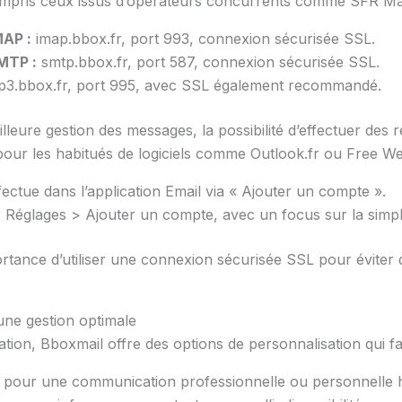
compris ceux issus d’opérateurs concurrents comme SFR Ma
MAP :
imap.bbox.fr, port 993, connexion sécurisée SSL.
MTP :
smtp.bbox.fr, port 587, connexion sécurisée SSL.
3.bbox.fr, port 995, avec SSL également recommandé.
illeure gestion des messages, la possibilité d’effectuer des
 pour les habitués de logiciels comme Outlook.fr ou Free We
fectue dans l’application Email via « Ajouter un compte ».
églages > Ajouter un compte, avec un focus sur la simplicit
portance d’utiliser une connexion sécurisée SSL pour éviter
une gestion optimale
tion, Bboxmail offre des options de personnalisation qui faci
s pour une communication professionnelle ou personnelle