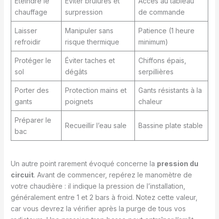
Éteindre le
Éviter brûlures et
Accès au tableau
chauffage
surpression
de commande
Laisser
Manipuler sans
Patience (1 heure
refroidir
risque thermique
minimum)
Protéger le
Éviter taches et
Chiffons épais,
sol
dégâts
serpillières
Porter des
Protection mains et
Gants résistants à la
gants
poignets
chaleur
Préparer le
Recueillir l’eau sale
Bassine plate stable
bac
Un autre point rarement évoqué concerne la
pression du
circuit
. Avant de commencer, repérez le manomètre de
votre chaudière : il indique la pression de l’installation,
généralement entre 1 et 2 bars à froid. Notez cette valeur,
car vous devrez la vérifier après la purge de tous vos