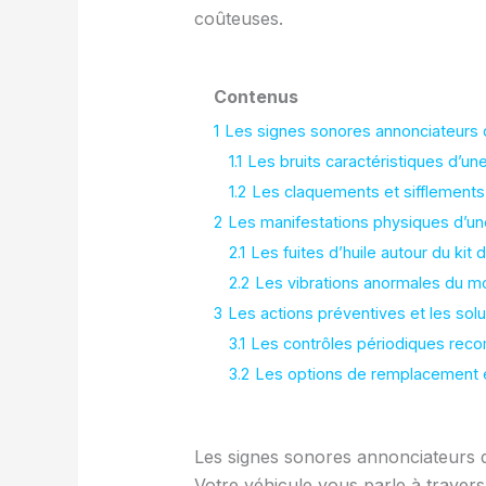
coûteuses.
Contenus
1
Les signes sonores annonciateurs d
1.1
Les bruits caractéristiques d’un
1.2
Les claquements et sifflements
2
Les manifestations physiques d’une
2.1
Les fuites d’huile autour du kit d
2.2
Les vibrations anormales du mo
3
Les actions préventives et les solu
3.1
Les contrôles périodiques rec
3.2
Les options de remplacement e
Les signes sonores annonciateurs d
Votre véhicule vous parle à travers