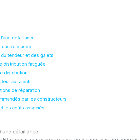
’une défaillance
e courroie usée
 du tendeur et des galets
 distribution fatiguée
e distribution
teur au ralenti
tions de réparation
ommandés par les constructeurs
t les coûts associés
’une défaillance
 différents signaux sonores qui ne doivent pas être ignorés.