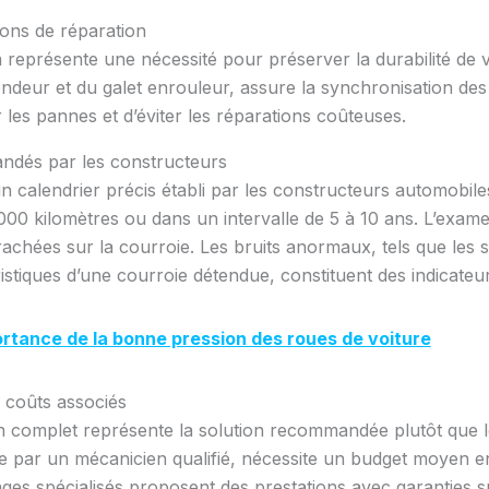
ions de réparation
on représente une nécessité pour préserver la durabilité de 
endeur et du galet enrouleur, assure la synchronisation 
r les pannes et d’éviter les réparations coûteuses.
ndés par les constructeurs
un calendrier précis établi par les constructeurs automobil
0 kilomètres ou dans un intervalle de 5 à 10 ans. L’examen
achées sur la courroie. Les bruits anormaux, tels que les s
stiques d’une courroie détendue, constituent des indicateurs
rtance de la bonne pression des roues de voiture
 coûts associés
on complet représente la solution recommandée plutôt que 
sée par un mécanicien qualifié, nécessite un budget moyen e
es spécialisés proposent des prestations avec garanties sur 