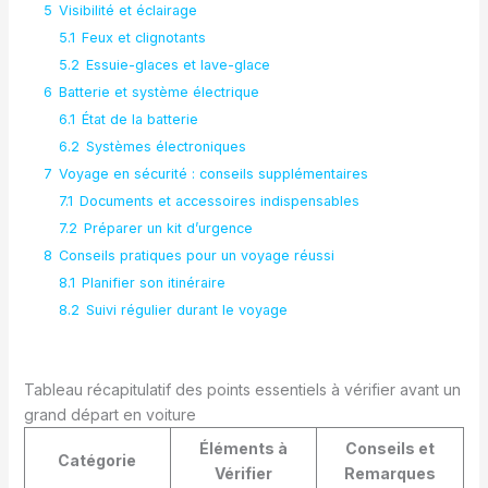
5
Visibilité et éclairage
5.1
Feux et clignotants
5.2
Essuie-glaces et lave-glace
6
Batterie et système électrique
6.1
État de la batterie
6.2
Systèmes électroniques
7
Voyage en sécurité : conseils supplémentaires
7.1
Documents et accessoires indispensables
7.2
Préparer un kit d’urgence
8
Conseils pratiques pour un voyage réussi
8.1
Planifier son itinéraire
8.2
Suivi régulier durant le voyage
Tableau récapitulatif des points essentiels à vérifier avant un
grand départ en voiture
Éléments à
Conseils et
Catégorie
Vérifier
Remarques