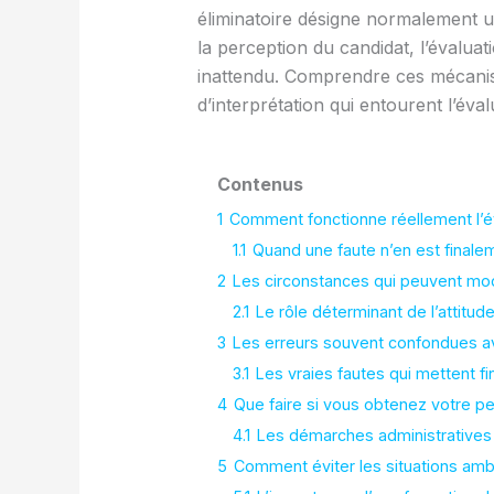
éliminatoire désigne normalement u
la perception du candidat, l’évaluat
inattendu. Comprendre ces mécanis
d’interprétation qui entourent l’éval
Contenus
1
Comment fonctionne réellement l’év
1.1
Quand une faute n’en est finale
2
Les circonstances qui peuvent modi
2.1
Le rôle déterminant de l’attitud
3
Les erreurs souvent confondues av
3.1
Les vraies fautes qui mettent fi
4
Que faire si vous obtenez votre p
4.1
Les démarches administratives 
5
Comment éviter les situations am