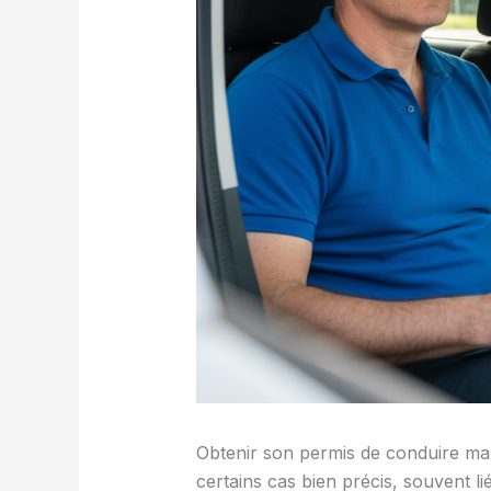
Obtenir son permis de conduire malg
certains cas bien précis, souvent li