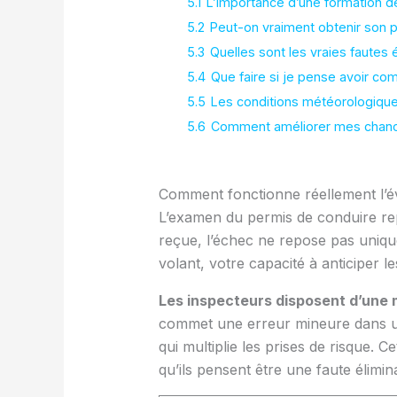
5.1
L’importance d’une formation de
5.2
Peut-on vraiment obtenir son p
5.3
Quelles sont les vraies fautes é
5.4
Que faire si je pense avoir c
5.5
Les conditions météorologiques
5.6
Comment améliorer mes chance
Comment fonctionne réellement l’év
L’examen du permis de conduire repo
reçue, l’échec ne repose pas uniq
volant, votre capacité à anticiper l
Les inspecteurs disposent d’une 
commet une erreur mineure dans un
qui multiplie les prises de risque.
qu’ils pensent être une faute élimina